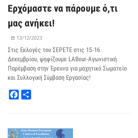
Ερχόμαστε να πάρουμε ό,τι
μας ανήκει!
13/12/2023
Στις Εκλογές του ΣΕΡΕΤΕ στις 15-16
Δεκεμβρίου, ψηφίζουμε LABour-Αγωνιστική
Παρέμβαση στην Έρευνα για μαχητικό Σωματείο
και Συλλογική Σύμβαση Εργασίας!
Fa
Μ
ce
οι
bo
ρα
ok
στ
εί