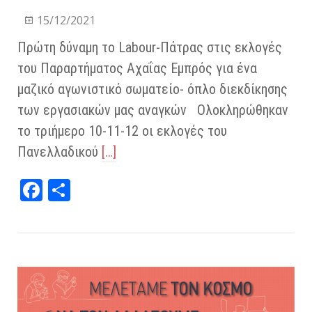
15/12/2021
Πρώτη δύναμη το Labour-Πάτρας στις εκλογές
του Παραρτήματος Αχαΐας Εμπρός για ένα
μαζικό αγωνιστικό σωματείο- όπλο διεκδίκησης
των εργασιακών μας αναγκών Ολοκληρώθηκαν
το τριήμερο 10-11-12 οι εκλογές του
Πανελλαδικού
[…]
Fa
Μ
ce
οι
bo
ρα
ok
στ
εί
τε