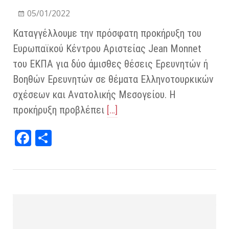
05/01/2022
Καταγγέλλουμε την πρόσφατη προκήρυξη του
Ευρωπαϊκού Κέντρου Αριστείας Jean Monnet
του ΕΚΠΑ για δύο άμισθες θέσεις Ερευνητών ή
Βοηθών Ερευνητών σε θέματα Ελληνοτουρκικών
σχέσεων και Ανατολικής Μεσογείου. Η
προκήρυξη προβλέπει
[…]
Fa
Μ
ce
οι
bo
ρα
ok
στ
εί
τε